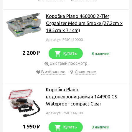
Коробка Plano 460000 2-Tier
Organizer Medium Smoke (27.2cm x
18.5cm x 7.1cm)
Артикул: PMC460000
2 200
₽
Купить
В наличии
Быстрый просмотр
В избранное
Сравнение
Коробка Plano
водонепроницаемая 144900 GS
Wateproof compact Clear
Артикул: PMC144900
1 990
₽
Купить
В наличии