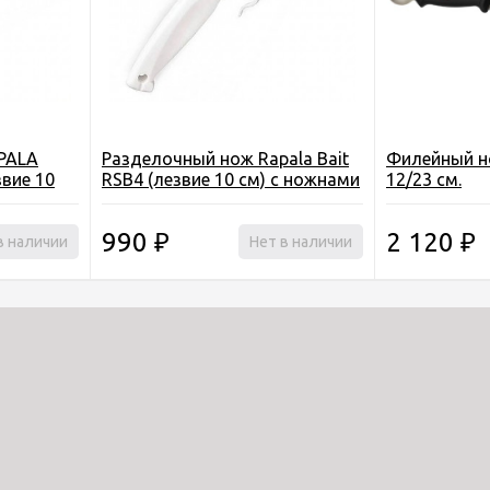
PALA
Разделочный нож Rapala Bait
Филейный н
звие 10
RSB4 (лезвие 10 см) с ножнами
12/23 см.
990
2 120
в наличии
₽
Нет в наличии
₽