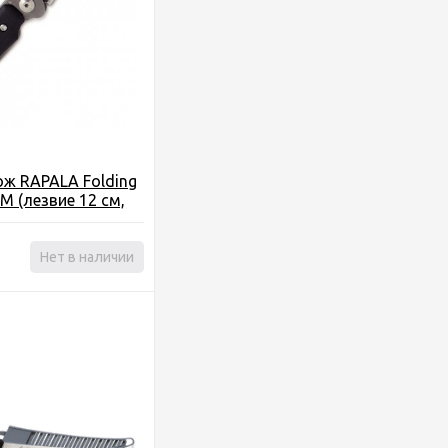
ж RAPALA Folding
M (лезвие 12 см,
ятка)
Нет в наличии