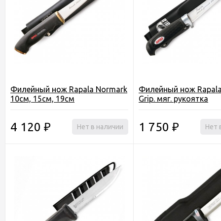
Филейный нож Rapala Normark
Филейный нож Rapala
10см, 15см, 19см
Grip. мяг. рукоятка
4 120
1 750
₽
Нет в наличии
₽
Нет 