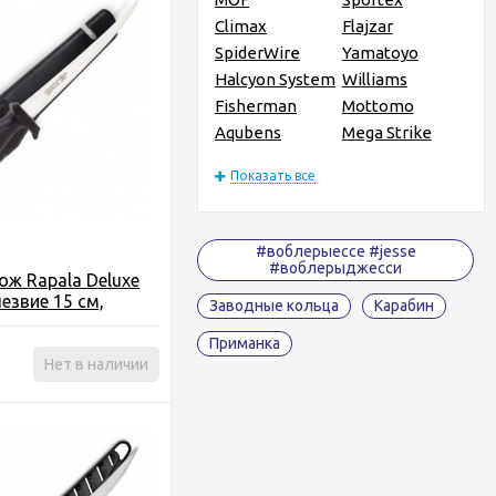
Climax
Flajzar
SpiderWire
Yamatoyo
Halcyon System
Williams
Fisherman
Mottomo
Aqubens
Mega Strike
Показать все
#воблерыессе #jesse
#воблерыджесси
ж Rapala Deluxe
лезвие 15 см,
Заводные кольца
Карабин
к., чехол с
Приманка
Нет в наличии