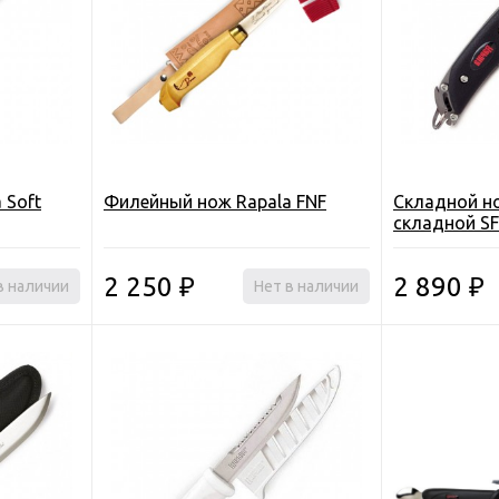
 Soft
Филейный нож Rapala FNF
Складной но
складной SF
пласт. руко
2 250
2 890
в наличии
₽
Нет в наличии
₽