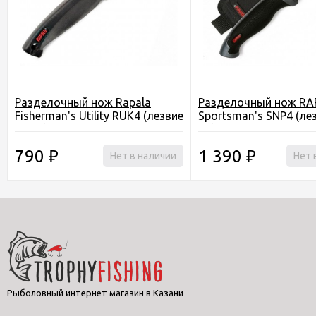
Разделочный нож Rapala
Разделочный нож RA
Fisherman's Utility RUK4 (лезвие
Sportsman's SNP4 (ле
10 см)
см) с ножнами
790
1 390
₽
Нет в наличии
₽
Нет 
Рыболовный интернет магазин в Казани