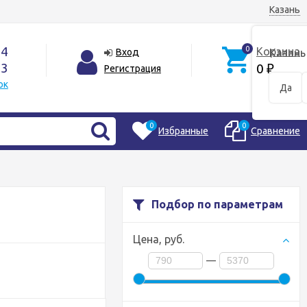
Казань
44
0
Корзина
Вход
Казань
33
0
Регистрация
₽
ок
Да
0
0
Избранные
Сравнение
Подбор по параметрам
Цена,
руб.
—