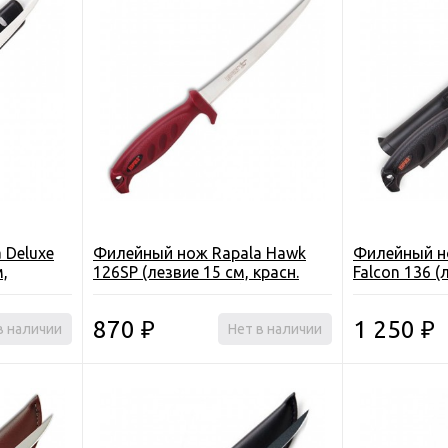
 Deluxe
Филейный нож Rapala Hawk
Филейный но
м,
126SP (лезвие 15 см, красн.
Falcon 136 (
с
рукоятка, с чехлом)
нескольз. ру
точилом)
870
1 250
в наличии
₽
Нет в наличии
₽