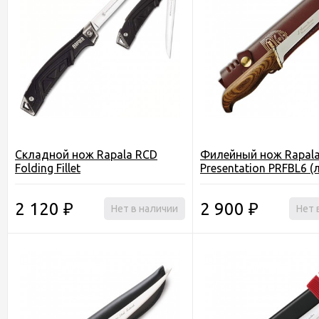
Cкладной нож Rapala RCD
Филейный нож Rapal
Folding Fillet
Presentation PRFBL6 (
см, дерев. рукоятка)
2 120
2 900
₽
Нет в наличии
₽
Нет 