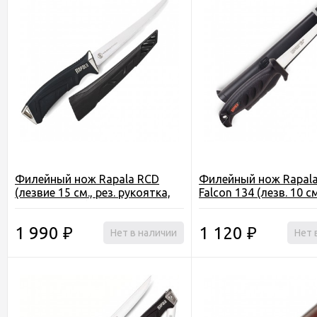
Филейный нож Rapala RCD
Филейный нож Rapala
(лезвие 15 см., рез. рукоятка,
Falcon 134 (лезв. 10 с
чехол пласт. )
нескольз. рук., чехол 
точилом)
1 990
1 120
₽
Нет в наличии
₽
Нет 