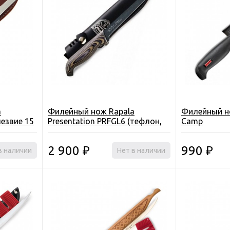
a
Филейный нож Rapala
Филейный но
лезвие 15
Presentation PRFGL6 (тефлон,
Camp
лезвие 15см, дерев. рукоятка)
2 900
990
в наличии
₽
Нет в наличии
₽