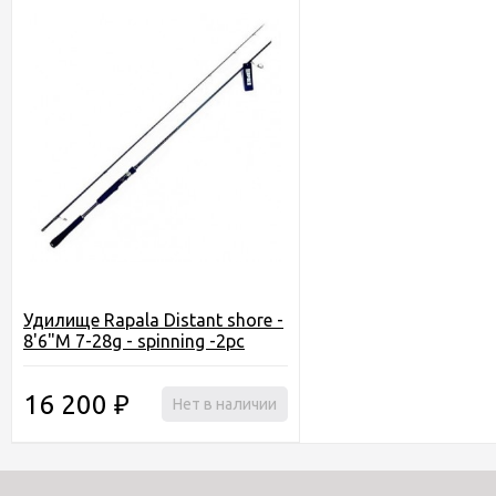
Удилище Rapala Distant shore -
8'6"M 7-28g - spinning -2pc
16 200
₽
Нет в наличии