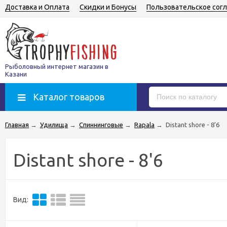
Доставка и Оплата
Скидки и Бонусы
Пользовательское сог
Рыболовный интернет магазин в
Казани
Каталог товаров
Главная
→
Удилища
→
Спиннинговые
→
Rapala
→
Distant shore - 8'6
Distant shore - 8'6
Вид: