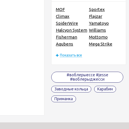
MOF
Sportex
Climax
Flajzar
SpiderWire
Yamatoyo
Halcyon System
Williams
Fisherman
Mottomo
Aqubens
Mega Strike
Показать все
#воблерыессе #jesse
#воблерыджесси
Заводные кольца
Карабин
Приманка