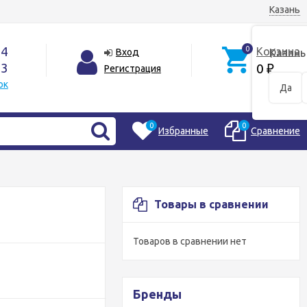
Казань
44
0
Корзина
Вход
Казань
33
0
Регистрация
₽
ок
Да
0
0
Избранные
Сравнение
Товары в сравнении
Товаров в сравнении нет
Бренды