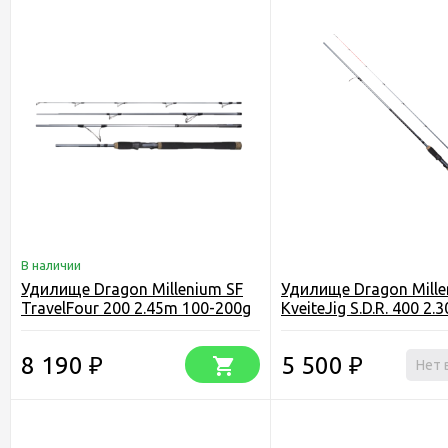
В наличии
Удилище Dragon Millenium SF
Удилище Dragon Mille
TravelFour 200 2.45m 100-200g
KveiteJig S.D.R. 400 2.
400g
8 190
5 500
₽
₽
Нет 