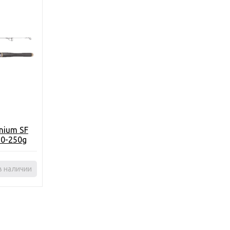
nium SF
20-250g
в наличии