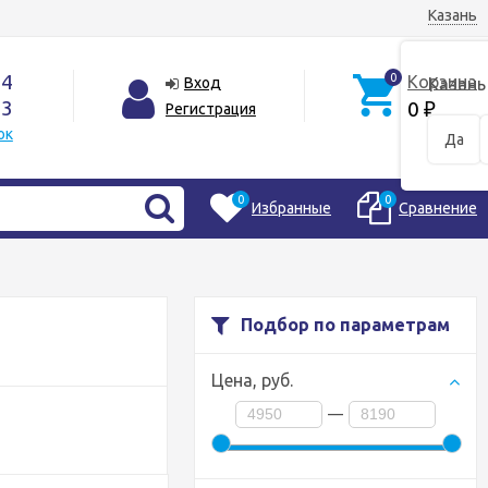
Казань
44
0
Корзина
Вход
Казань
33
0
Регистрация
₽
ок
Да
0
0
Избранные
Сравнение
Подбор по параметрам
Цена,
руб.
—