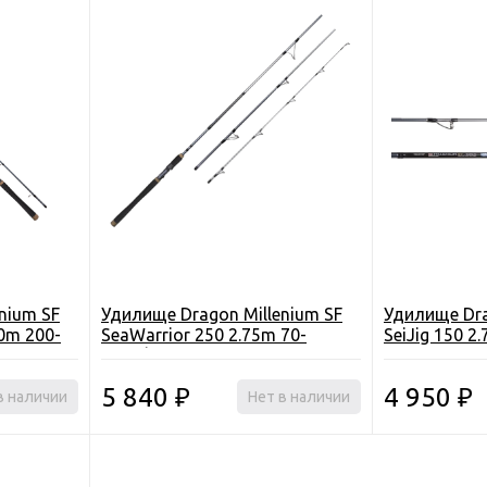
nium SF
Удилище Dragon Millenium SF
Удилище Dra
30m 200-
SeaWarrior 250 2.75m 70-
SeiJig 150 2
150g/20-250g
5 840
4 950
в наличии
₽
Нет в наличии
₽