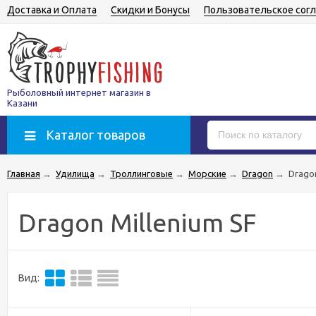
Доставка и Оплата
Скидки и Бонусы
Пользовательское сог
Рыболовный интернет магазин в
Казани
Каталог товаров
Главная
→
Удилища
→
Троллинговые
→
Морские
→
Dragon
→
Dragon
Dragon Millenium SF
Вид: