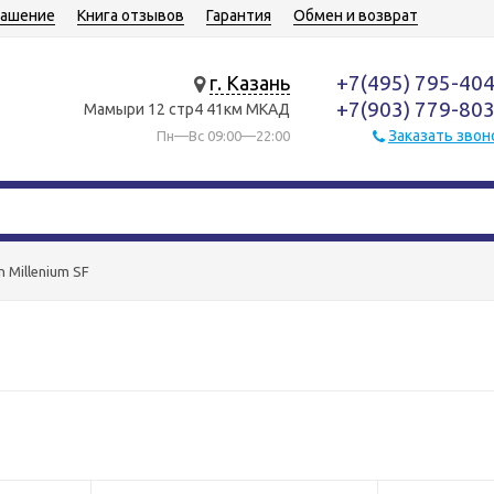
лашение
Книга отзывов
Гарантия
Обмен и возврат
+7(495) 795-40
г. Казань
+7(903) 779-80
Мамыри 12 стр4 41км МКАД
Заказать звон
Пн—Вс 09:00—22:00
 Millenium SF