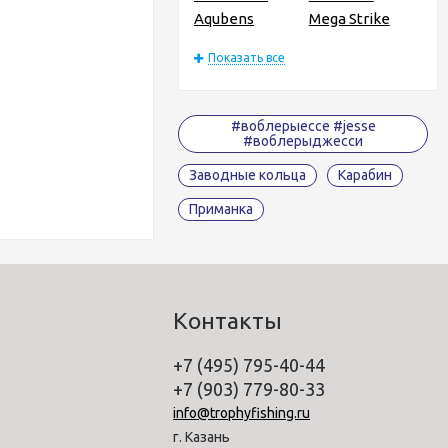
Aqubens
Mega Strike
Показать все
#воблерыессе #jesse
#воблерыджесси
Заводные кольца
Карабин
Приманка
Контакты
+7 (495) 795-40-44
+7 (903) 779-80-33
info@trophyfishing.ru
г. Казань