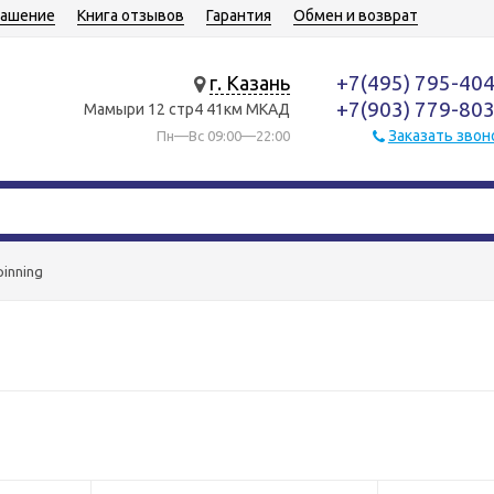
лашение
Книга отзывов
Гарантия
Обмен и возврат
+7(495) 795-40
г. Казань
+7(903) 779-80
Мамыри 12 стр4 41км МКАД
Заказать звон
Пн—Вс 09:00—22:00
pinning