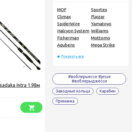
MOF
Sportex
Climax
Flajzar
SpiderWire
Yamatoyo
Halcyon System
Williams
Fisherman
Mottomo
Aqubens
Mega Strike
Показать все
#воблерыессе #jesse
#воблерыджесси
sadaka Intra 1.98м
Заводные кольца
Карабин
Приманка