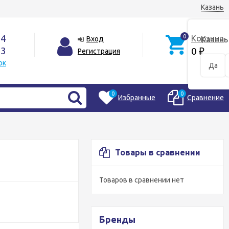
Казань
44
0
Корзина
Вход
Казань
33
0
Регистрация
₽
ок
Да
0
0
Избранные
Сравнение
Товары в сравнении
Товаров в сравнении нет
Бренды