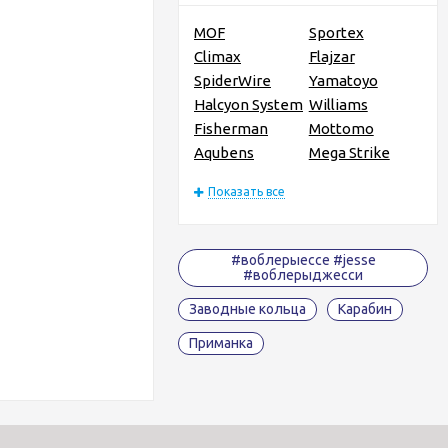
MOF
Sportex
Climax
Flajzar
SpiderWire
Yamatoyo
Halcyon System
Williams
Fisherman
Mottomo
Aqubens
Mega Strike
Показать все
#воблерыессе #jesse
#воблерыджесси
Заводные кольца
Карабин
Приманка